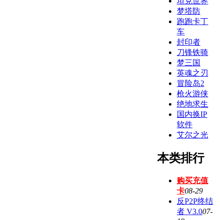
坦克世界
梦塔防
跑跑卡丁
车
封印者
刀锋铁骑
梦三国
英魂之刃
冒险岛2
枪火游侠
绝地求生
国内换IP
软件
艾尔之光
本类排行
购买充值
卡
08-29
反P2P终结
者 V3.0
07-