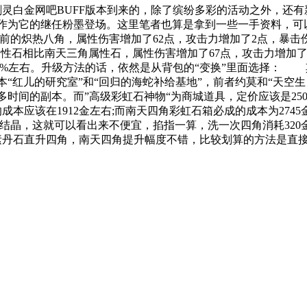
灵白金网吧BUFF版本到来的，除了缤纷多彩的活动之外，还有
作为它的继任粉墨登场。这里笔者也算是拿到一些一手资料，可
的炽热八角，属性伤害增加了62点，攻击力增加了2点，暴击伤
属性石相比南天三角属性石，属性伤害增加了67点，攻击力增加了
8%左右。升级方法的话，依然是从背包的“变换”里面选择： 
本“红儿的研究室”和“回归的海蛇补给基地”，前者约莫和“天空
多时间的副本。而”高级彩虹石神物“为商城道具，定价应该是2
本应该在1912金左右;而南天四角彩虹石箱必成的成本为274
晶，这就可以看出来不便宜，掐指一算，洗一次四角消耗320
元素丹石直升四角，南天四角提升幅度不错，比较划算的方法是直