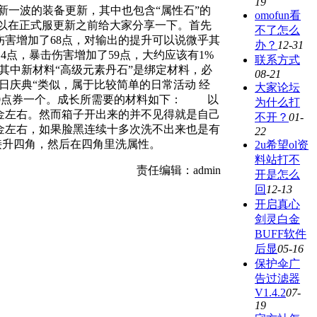
19
新一波的装备更新，其中也包含“属性石”的
omofun看
以在正式服更新之前给大家分享一下。首先
不了怎么
害增加了68点，对输出的提升可以说微乎其
办？
12-31
4点，暴击伤害增加了59点，大约应该有1%
联系方式
其中新材料“高级元素丹石”是绑定材料，必
08-21
生日庆典“类似，属于比较简单的日常活动 经
大家论坛
50点券一个。成长所需要的材料如下： 以
为什么打
5金左右。然而箱子开出来的并不见得就是自己
不开？
01-
金左右，如果脸黑连续十多次洗不出来也是有
22
接升四角，然后在四角里洗属性。
2u希望ol资
料站打不
责任编辑：admin
开是怎么
回
12-13
开启真心
剑灵白金
BUFF软件
后显
05-16
保护伞广
告过滤器
V1.4.2
07-
19