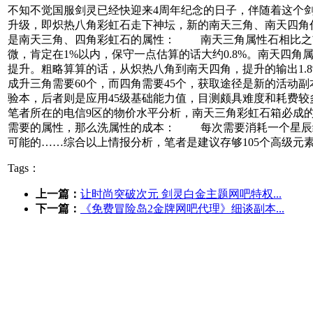
不知不觉国服剑灵已经快迎来4周年纪念的日子，伴随着这个剑
升级，即炽热八角彩虹石走下神坛，新的南天三角、南天四角
是南天三角、四角彩虹石的属性： 南天三角属性石相比之前
微，肯定在1%以内，保守一点估算的话大约0.8%。南天四角
提升。粗略算算的话，从炽热八角到南天四角，提升的输出1.
成升三角需要60个，而四角需要45个，获取途径是新的活动副
验本，后者则是应用45级基础能力值，目测颇具难度和耗费较
笔者所在的电信9区的物价水平分析，南天三角彩虹石箱必成的成
需要的属性，那么洗属性的成本： 每次需要消耗一个星辰结
可能的……综合以上情报分析，笔者是建议存够105个高级
Tags：
上一篇：
让时尚突破次元 剑灵白金主题网吧特权...
下一篇：
《免费冒险岛2金牌网吧代理》细谈副本...