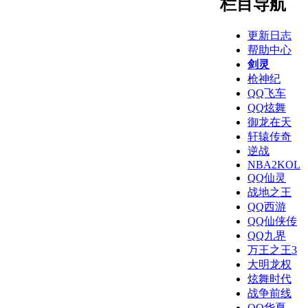
栏目导航
更新日志
帮助中心
剑灵
枪神纪
QQ飞车
QQ炫舞
御龙在天
轩辕传奇
逆战
NBA2KOL
QQ仙灵
战地之王
QQ西游
QQ仙侠传
QQ九界
万王之王3
大明龙权
炫舞时代
战争前线
QQ华夏