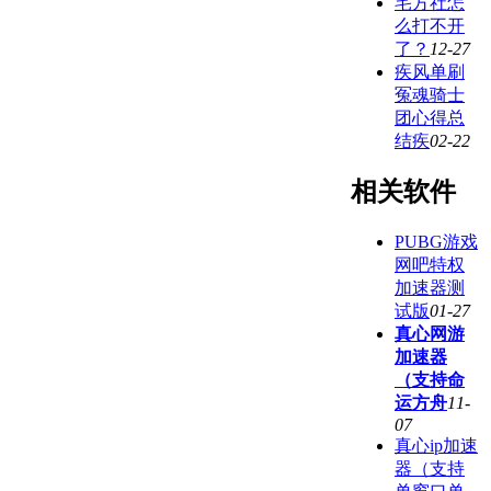
宅方社怎
么打不开
了？
12-27
疾风单刷
冤魂骑士
团心得总
结疾
02-22
相关软件
PUBG游戏
网吧特权
加速器测
试版
01-27
真心网游
加速器
（支持命
运方舟
11-
07
真心ip加速
器（支持