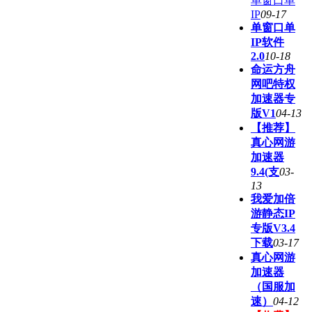
单窗口单
IP
09-17
单窗口单
IP软件
2.0
10-18
命运方舟
网吧特权
加速器专
版V1
04-13
【推荐】
真心网游
加速器
9.4(支
03-
13
我爱加倍
游静态IP
专版V3.4
下载
03-17
真心网游
加速器
（国服加
速）
04-12