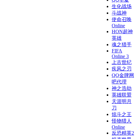
生化战场
斗战神
使命召唤
Online
HON超神
英雄
魂之猎手
FIFA
Online 3
上古世纪
疾风之刃
QQ金牌网
吧代理
神之浩劫
英雄联盟
天涯明月
刀
炫斗之王
怪物猎人
Online
反恐精英2