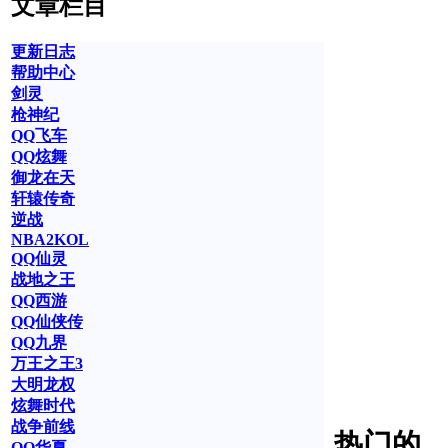
文章栏目
更新日志
帮助中心
剑灵
枪神纪
QQ飞车
QQ炫舞
御龙在天
轩辕传奇
逆战
NBA2KOL
QQ仙灵
战地之王
QQ西游
QQ仙侠传
QQ九界
万王之王3
大明龙权
炫舞时代
战争前线
热门的
QQ华夏