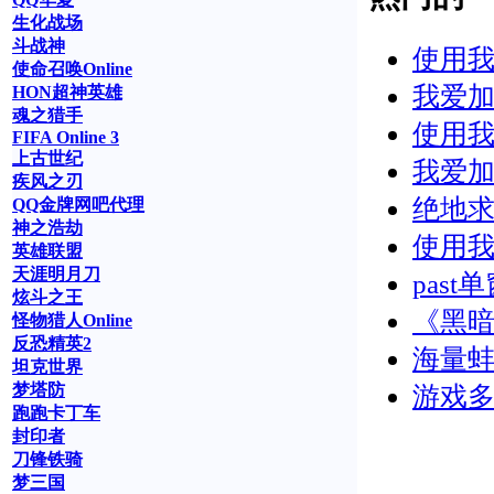
生化战场
斗战神
使用我
使命召唤Online
我爱加
HON超神英雄
魂之猎手
使用我
FIFA Online 3
上古世纪
我爱加
疾风之刃
绝地求
QQ金牌网吧代理
神之浩劫
使用我
英雄联盟
天涯明月刀
past
炫斗之王
《黑暗
怪物猎人Online
反恐精英2
海量蚌
坦克世界
梦塔防
游戏多
跑跑卡丁车
封印者
刀锋铁骑
梦三国