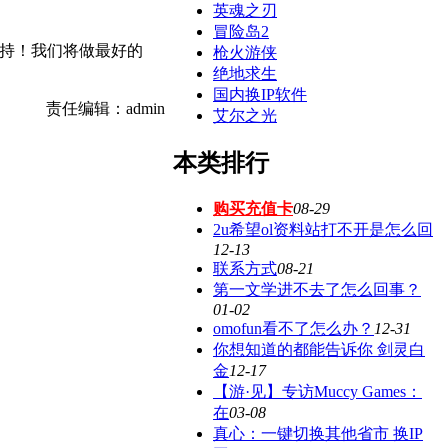
英魂之刃
冒险岛2
持！我们将做最好的
枪火游侠
绝地求生
国内换IP软件
责任编辑：admin
艾尔之光
本类排行
购买充值卡
08-29
2u希望ol资料站打不开是怎么回
12-13
联系方式
08-21
第一文学进不去了怎么回事？
01-02
omofun看不了怎么办？
12-31
你想知道的都能告诉你 剑灵白
金
12-17
【游·见】专访Muccy Games：
在
03-08
真心：一键切换其他省市 换IP