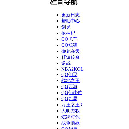
栏目导航
更新日志
帮助中心
剑灵
枪神纪
QQ飞车
QQ炫舞
御龙在天
轩辕传奇
逆战
NBA2KOL
QQ仙灵
战地之王
QQ西游
QQ仙侠传
QQ九界
万王之王3
大明龙权
炫舞时代
战争前线
QQ华夏