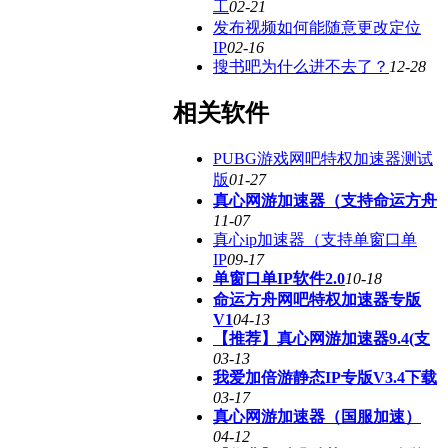
工
02-21
发布视频如何能随意更改定位
IP
02-16
搜书吧为什么进不去了？
12-28
相关软件
PUBG游戏网吧特权加速器测试
版
01-27
真心网游加速器（支持命运方舟
11-07
真心ip加速器（支持单窗口单
IP
09-17
单窗口单IP软件2.0
10-18
命运方舟网吧特权加速器专版
V1
04-13
【推荐】真心网游加速器9.4(支
03-13
我爱加倍游静态IP专版V3.4下载
03-17
真心网游加速器（国服加速）
04-12