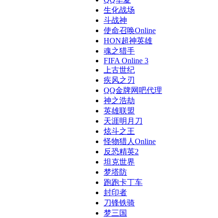
生化战场
斗战神
使命召唤Online
HON超神英雄
魂之猎手
FIFA Online 3
上古世纪
疾风之刃
QQ金牌网吧代理
神之浩劫
英雄联盟
天涯明月刀
炫斗之王
怪物猎人Online
反恐精英2
坦克世界
梦塔防
跑跑卡丁车
封印者
刀锋铁骑
梦三国