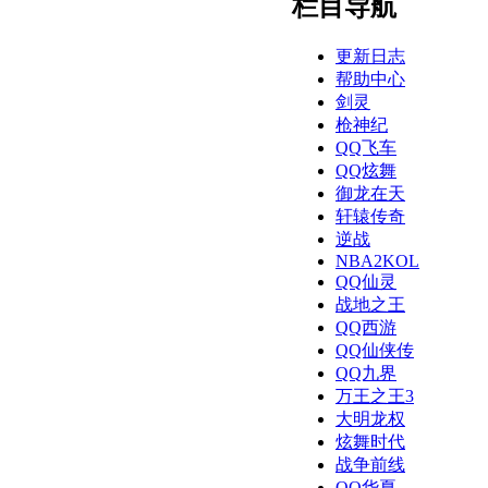
栏目导航
更新日志
帮助中心
剑灵
枪神纪
QQ飞车
QQ炫舞
御龙在天
轩辕传奇
逆战
NBA2KOL
QQ仙灵
战地之王
QQ西游
QQ仙侠传
QQ九界
万王之王3
大明龙权
炫舞时代
战争前线
QQ华夏