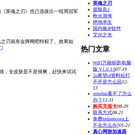
英魂之刃
冒险岛2
的《英魂之刃》也已选拔出一组周冠军
枪火游侠
绝地求生
国内换IP软件
艾尔之光
魂之刃就有金牌网吧特权了。效果如
热门文章
]
WiFi万能钥匙电脑
版 V1.0.3.9
07-19
英雄，全皮肤是不是很爽，赶快来试试
2u希望ol资料站打
不开是怎么回
12-
13
omofun看不了怎么
办？
12-31
购买充值卡
08-29
联系方式
08-21
免费ipdanbooru上
不去怎么办?
01-21
真心网游加速器