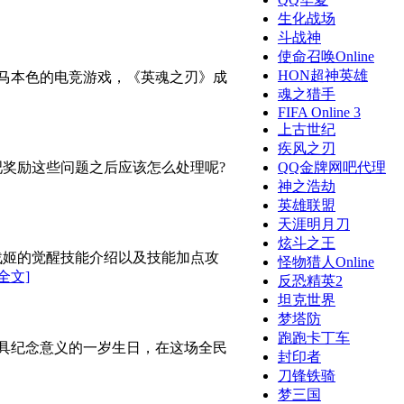
生化战场
斗战神
使命召唤Online
HON超神英雄
黑马本色的电竞游戏，《英魂之刃》成
魂之猎手
FIFA Online 3
上古世纪
疾风之刃
奖励这些问题之后应该怎么处理呢?
QQ金牌网吧代理
神之浩劫
英雄联盟
天涯明月刀
炫斗之王
战姬的觉醒技能介绍以及技能加点攻
怪物猎人Online
[全文]
反恐精英2
坦克世界
梦塔防
跑跑卡丁车
极具纪念意义的一岁生日，在这场全民
封印者
刀锋铁骑
梦三国