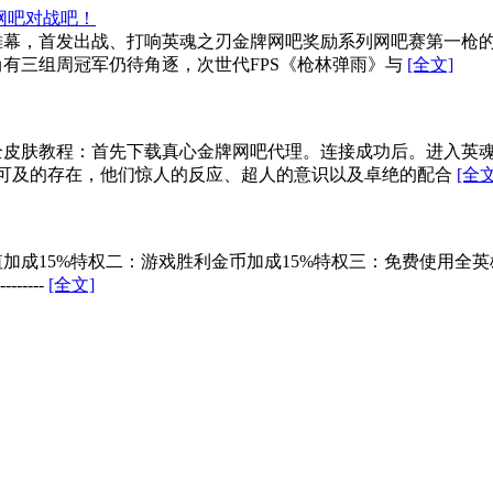
网吧对战吧！
的帷幕，首发出战、打响英魂之刃金牌网吧奖励系列网吧赛第一枪
有三组周冠军仍待角逐，次世代FPS《枪林弹雨》与
[全文]
全皮肤教程：首先下载真心金牌网吧代理。连接成功后。进入英
不可及的存在，他们惊人的反应、超人的意识以及卓绝的配合
[全文
加成15%特权二：游戏胜利金币加成15%特权三：免费使用全
-----
[全文]