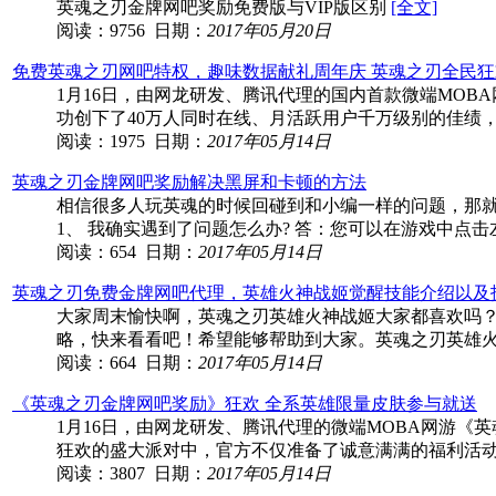
英魂之刃金牌网吧奖励免费版与VIP版区别
[全文]
阅读：9756 日期：
2017年05月20日
免费英魂之刃网吧特权，趣味数据献礼周年庆 英魂之刃全民
1月16日，由网龙研发、腾讯代理的国内首款微端MOB
功创下了40万人同时在线、月活跃用户千万级别的佳绩
阅读：1975 日期：
2017年05月14日
英魂之刃金牌网吧奖励解决黑屏和卡顿的方法
相信很多人玩英魂的时候回碰到和小编一样的问题，那就
1、 我确实遇到了问题怎么办? 答：您可以在游戏中点
阅读：654 日期：
2017年05月14日
英魂之刃免费金牌网吧代理，英雄火神战姬觉醒技能介绍以及
大家周末愉快啊，英魂之刃英雄火神战姬大家都喜欢吗
略，快来看看吧！希望能够帮助到大家。英魂之刃英雄
阅读：664 日期：
2017年05月14日
《英魂之刃金牌网吧奖励》狂欢 全系英雄限量皮肤参与就送
1月16日，由网龙研发、腾讯代理的微端MOBA网游
狂欢的盛大派对中，官方不仅准备了诚意满满的福利活
阅读：3807 日期：
2017年05月14日