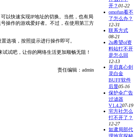
开？
01-22
omofun看不
，可以快速实现IP地址的切换。当然，也有局
了怎么办？
多账号操作的游戏爱好者。不过，在使用第三方
12-31
联系方式
08-21
i设置选项，按照提示进行操作即可。
2u希望ol资
料站打不开
来试试吧，让你的网络生活更加顺畅无阻！
是怎么回
12-13
开启真心剑
责任编辑：admin
灵白金
BUFF软件
后显
05-16
保护伞广告
过滤器
V1.4.2
07-19
宅方社怎么
打不开了？
12-27
如鸢局部代
理地宫探秘