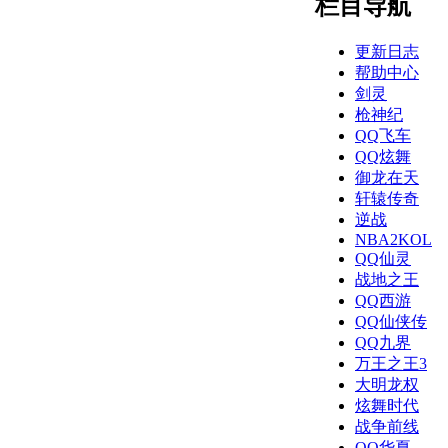
栏目导航
更新日志
帮助中心
剑灵
枪神纪
QQ飞车
QQ炫舞
御龙在天
轩辕传奇
逆战
NBA2KOL
QQ仙灵
战地之王
QQ西游
QQ仙侠传
QQ九界
万王之王3
大明龙权
炫舞时代
战争前线
QQ华夏