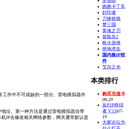
梦塔防
跑跑卡丁车
封印者
刀锋铁骑
梦三国
英魂之刃
冒险岛2
枪火游侠
绝地求生
国内换IP软
件
艾尔之光
本类排行
购买充值卡
常工作中不可或缺的一部分。雷电模拟器作
08-29
反P2P终结
者 V3.0
07-
P地址。第一种方法是通过雷电模拟器自带
19
本机IP去修改相关网络参数，网关通常默认是
大家论坛为
什么打不