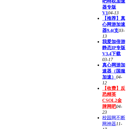
吧特权加速
器专版
V1
04-13
【推荐】真
心网游加速
器9.4(支
03-
13
我爱加倍游
静态IP专版
V3.4下载
03-17
真心网游加
速器（国服
加速）
04-
12
【收费】反
恐精英
CSOL2金
牌网吧
04-
23
校园网不断
网神器
11-