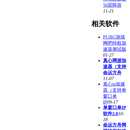
50层阵容
11-21
相关软件
PUBG游戏
网吧特权加
速器测试版
01-27
真心网游加
速器（支持
命运方舟
11-07
真心ip加速
器（支持单
窗口单
IP
09-17
单窗口单IP
软件2.0
10-
18
命运方舟网