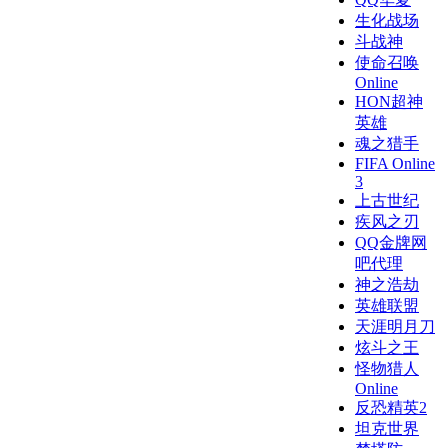
生化战场
斗战神
使命召唤
Online
HON超神
英雄
魂之猎手
FIFA Online
3
上古世纪
疾风之刃
QQ金牌网
吧代理
神之浩劫
英雄联盟
天涯明月刀
炫斗之王
怪物猎人
Online
反恐精英2
坦克世界