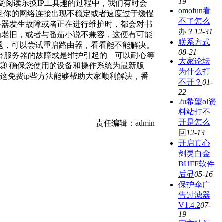
19
读乐换IP工具趣的过程中，我们有时会
omofun看
一旦你的网络连接出现不稳定或者速度过于缓慢
不了怎么
务器发生故障或者正在进行维护时，都会对书
办？
12-31
为老旧，或者与番茄小说不兼容，这便有可能
联系方式
问题，可以尝试重启路由器，看看能不能解决。
08-21
于平台服务器的故障或是维护引起的，可以耐心等
大家论坛
③ 确保您使用的设备和操作系统为最新版
为什么打
这免费ip些方法能够帮助大家顺利解决，番
不开？
01-
22
2u希望ol资
料站打不
开是怎么
责任编辑：admin
回
12-13
开启真心
剑灵白金
BUFF软件
后显
05-16
保护伞广
告过滤器
V1.4.2
07-
19