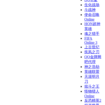
生化战场
斗战神
使命召唤
Online
HON超神
英雄
魂之猎手
FIFA
Online 3
上古世纪
疾风之刃
QQ金牌网
吧代理
神之浩劫
英雄联盟
天涯明月
刀
炫斗之王
怪物猎人
Online
反恐精英2