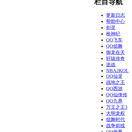
栏目导航
更新日志
帮助中心
剑灵
枪神纪
QQ飞车
QQ炫舞
御龙在天
轩辕传奇
逆战
NBA2KOL
QQ仙灵
战地之王
QQ西游
QQ仙侠传
QQ九界
万王之王3
大明龙权
炫舞时代
战争前线
QQ华夏