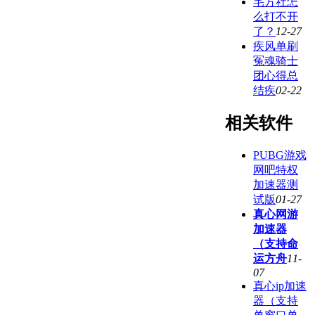
宅方社怎
么打不开
了？
12-27
疾风单刷
冤魂骑士
团心得总
结疾
02-22
相关软件
PUBG游戏
网吧特权
加速器测
试版
01-27
真心网游
加速器
（支持命
运方舟
11-
07
真心ip加速
器（支持