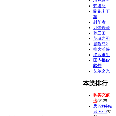
坦克世界
梦塔防
跑跑卡丁
车
封印者
刀锋铁骑
梦三国
英魂之刃
冒险岛2
枪火游侠
绝地求生
国内换IP
软件
艾尔之光
本类排行
购买充值
卡
08-29
反P2P终结
者 V3.0
07-