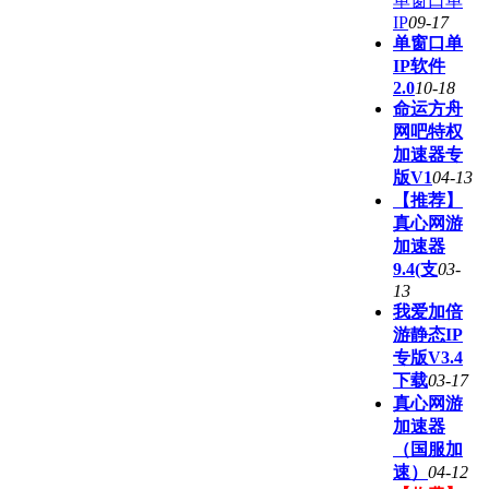
单窗口单
IP
09-17
单窗口单
IP软件
2.0
10-18
命运方舟
网吧特权
加速器专
版V1
04-13
【推荐】
真心网游
加速器
9.4(支
03-
13
我爱加倍
游静态IP
专版V3.4
下载
03-17
真心网游
加速器
（国服加
速）
04-12