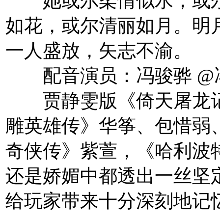
她或尔柔情似水，或尔
如花，或尔清丽如月。明
一人盛放，矢志不渝。
配音演员：冯骏骅 @
贾静雯版《倚天屠龙记》
雕英雄传》华筝、包惜弱
奇侠传》紫萱，《哈利波
还是娇媚中都透出一丝坚
给玩家带来十分深刻地记