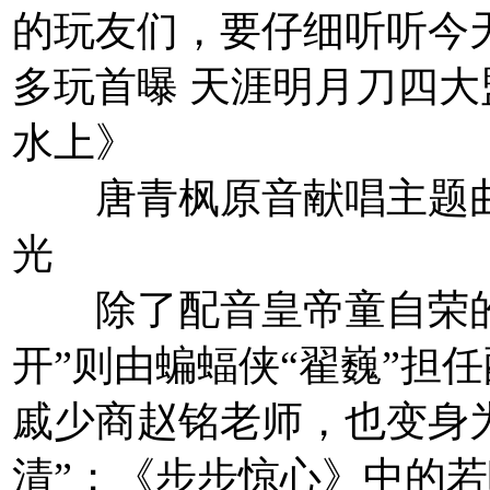
的玩友们，要仔细听听今
多玩首曝 天涯明月刀四
水上》
唐青枫原音献唱主题曲
光
除了配音皇帝童自荣的
开”则由蝙蝠侠“翟巍”担
戚少商赵铭老师，也变身
清”；《步步惊心》中的