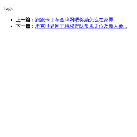
Tags：
上一篇：
跑跑卡丁车金牌网吧奖励怎么在家弄
下一篇：
坦克世界网吧特权野队常规走位及新人参...