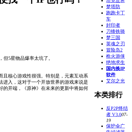
坦克世界
梦塔防
跑跑卡丁
车
封印者
刀锋铁骑
梦三国
英魂之刃
冒险岛2
枪火游侠
氪金，但5星物品爆率太坑了。
绝地求生
国内换IP
软件
，而且核心游戏性很强。特别是，元素互动系
艾尔之光
法进入，这对于一个开放世界的游戏来说是
好的开端，《原神》在未来的更新中将如何
本类排行
反P2P终结
者 V3.0
07-
19
保护伞广