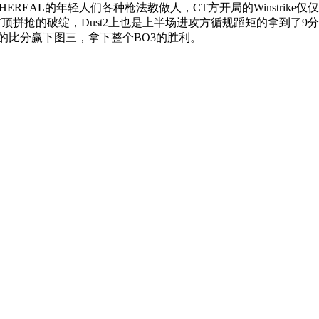
THEREAL的年轻人们各种枪法教做人，CT方开局的Winstri
对手喜欢前顶拼抢的破绽，Dust2上也是上半场进攻方循规蹈矩的拿到
16-7的比分赢下图三，拿下整个BO3的胜利。