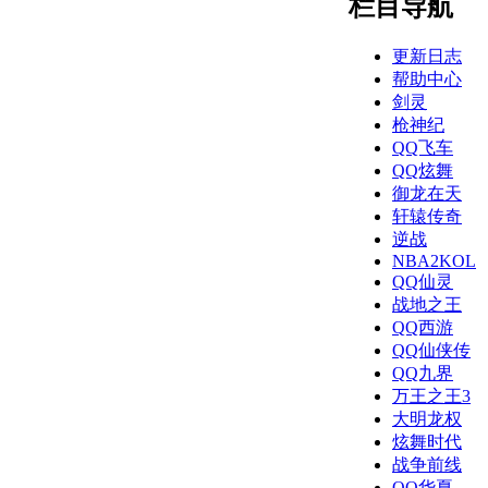
栏目导航
更新日志
帮助中心
剑灵
枪神纪
QQ飞车
QQ炫舞
御龙在天
轩辕传奇
逆战
NBA2KOL
QQ仙灵
战地之王
QQ西游
QQ仙侠传
QQ九界
万王之王3
大明龙权
炫舞时代
战争前线
QQ华夏