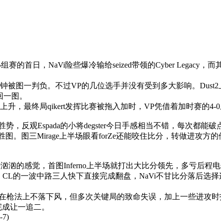
首日，NaVi险些爆冷输给seized带领的Cyber Legacy
一判负。不过VP的几位选手并没有受到多大影响。Dust2上进攻
回一图。
最终局qikert发挥比赛被拖入加时，VP凭借着加时赛的4-0
势，反观Espada的小将degster今日手感相当不错，每次都能破点
图三Mirage上半场眼看forZe还能咬住比分，转做进攻方的
分来势汹汹的感觉，首图Inferno上半场就打出大比分领先，多亏后程电
，CL的一波中路三人快下直接完成翻盘，NaVi不甘比分落后选择
在枪法上不落下风，但多次关键局的致命失误，加上一些进攻时指挥
i完成让一追二。
-7)