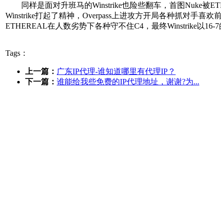
同样是面对升班马的Winstrike也险些翻车，首图Nuke被E
Winstrike打起了精神，Overpass上进攻方开局各种抓
ETHEREAL在人数劣势下各种守不住C4，最终Winstrike以
Tags：
上一篇：
广东IP代理-谁知道哪里有代理IP？
下一篇：
谁能给我些免费的IP代理地址，谢谢?为...