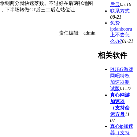
ke仅仅拿到两分就快速落败。不过好在后两张地图
后显
05-16
了9分，下半场转做CT后三二后点站位让
联系方式
08-21
免费
ipdanbooru
责任编辑：admin
上不去怎
么办?
01-21
相关软件
PUBG游戏
网吧特权
加速器测
试版
01-27
真心网游
加速器
（支持命
运方舟
11-
07
真心ip加速
器（支持