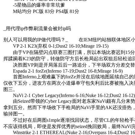
-5星物品的爆率非常坑爹
M站均分 PC版 83分 PS4版 81分
_用代理ip作弊刷流量会被封ip吗
别人可以用我的IP做代理吗？_ 在IEM纽约站独联体地区小组赛的
VP 2-1 K23(弃权 0-1;Dust2 16-10;Mirage 19-15)
由于VP在隔壁闪点联赛三图打满，所以本场比赛迟到15分钟被图
挥蹂躏着K23的防守，转做防守方后长枪局起出双狙后轻松追
决胜图VP则是开局落后后一路追分，下半场双方分差交替上升，
Espada 2-1 forZe(Inferno 17-19;Dust2 16-8;Mirage 16-9)
首图Inferno上艰难赢下的forZe并没在后续地图延续自己的胜
仅收下五分，进攻方在两次小道爆单守包失利后比赛被拖入决胜图。
图三。
NaVi 2-1 Cyber Legacy(Inferno 6-16;Nuke 16-12;Dust2 16-12)
由Seized带领的Cyber Legacy面对老东家NaVi颇有几
拿到五分。然而下半场收下手枪局的NaVi手里的AK还没捂热
输掉图一。
不过好在后两图s1mple逐渐找回状态，尽管CL的年轻枪手
不应该得残局，即使是发挥优秀的seized挽回败局，最终NaV
Winstrike 2-1 ETHEREAL(Nuke 2-16;Overpass 16-4;Dust2 16