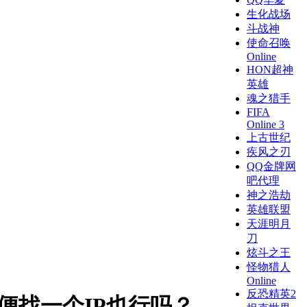
生化战场
斗战神
使命召唤
Online
HON超神
英雄
魂之猎手
FIFA
Online 3
上古世纪
疾风之刃
QQ金牌网
吧代理
神之浩劫
英雄联盟
天涯明月
刀
炫斗之王
怪物猎人
Online
反恐精英2
便找一个IP也行吗？