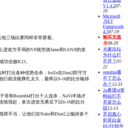
告过滤器
V1.4.2
07-
19
Microsoft
.NET
Framework
4.5
07-19
购买充值
，而其他三场比赛同样非常胶着。
卡
08-29
大家论坛
方开局的VP就凭借Jame和SANJI的发
为什么打
不开？
01-
成功击败K23。
22
omofun看
时打出各种优势击杀，forZe在Dust2防守方
不了怎么
他们就没能挣扎太久，最终以9-16的比分输掉
办？
12-31
2u希望ol资
子哥和Boombl4打出个人连杀，NaVi半场才
料站打不
连续强起，多次进攻无果后下以6-16的比分
开是怎么
回
12-13
不当，让他们在Nuke和Dust2上输掉多个
开启真心
剑灵白金
BUFF软件