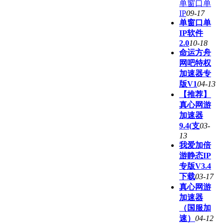
单窗口单
IP
09-17
单窗口单
IP软件
2.0
10-18
命运方舟
网吧特权
加速器专
版V1
04-13
【推荐】
真心网游
加速器
9.4(支
03-
13
我爱加倍
游静态IP
专版V3.4
下载
03-17
真心网游
加速器
（国服加
速）
04-12