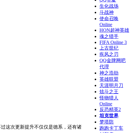
生化战场
斗战神
使命召唤
Online
HON超神英雄
魂之猎手
FIFA Online 3
上古世纪
疾风之刃
QQ金牌网吧
代理
神之浩劫
英雄联盟
天涯明月刀
炫斗之王
怪物猎人
Online
反恐精英2
坦克世界
梦塔防
，不过这次更新提升不仅仅是德系，还有诸
跑跑卡丁车