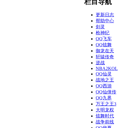
栏目导航
更新日志
帮助中心
剑灵
枪神纪
QQ飞车
QQ炫舞
御龙在天
轩辕传奇
逆战
NBA2KOL
QQ仙灵
战地之王
QQ西游
QQ仙侠传
QQ九界
万王之王3
大明龙权
炫舞时代
战争前线
QQ华夏