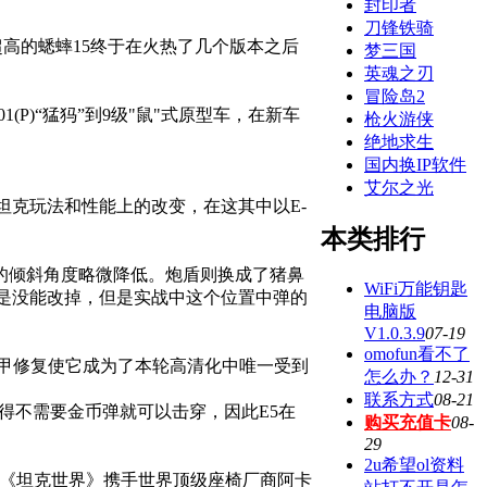
封印者
刀锋铁骑
高的蟋蟀15终于在火热了几个版本之后
梦三国
英魂之刃
冒险岛2
P)“猛犸”到9级"鼠"式原型车，在新车
枪火游侠
绝地求生
国内换IP软件
艾尔之光
克玩法和性能上的改变，在这其中以E-
本类排行
甲的倾斜角度略微降低。炮盾则换成了猪鼻
WiFi万能钥匙
是没能改掉，但是实战中这个位置中弹的
电脑版
V1.0.3.9
07-19
omofun看不了
甲修复使它成为了本轮高清化中唯一受到
怎么办？
12-31
联系方式
08-21
得不需要金币弹就可以击穿，因此E5在
购买充值卡
08-
29
2u希望ol资料
《坦克世界》携手世界顶级座椅厂商阿卡