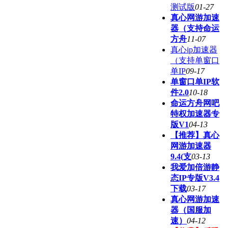
测试版
01-27
真心网游加速
器（支持命运
方舟
11-07
真心ip加速器
（支持单窗口
单IP
09-17
单窗口单IP软
件2.0
10-18
命运方舟网吧
特权加速器专
版V1
04-13
【推荐】真心
网游加速器
9.4(支
03-13
我爱加倍游静
态IP专版V3.4
下载
03-17
真心网游加速
器（国服加
速）
04-12