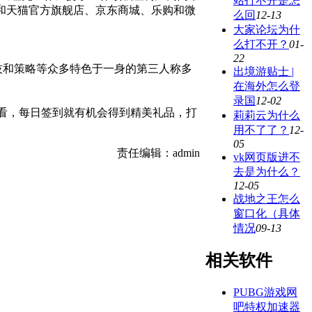
站打不开是怎
和天猫官方旗舰店、京东商城、乐购和微
么回
12-13
大家论坛为什
么打不开？
01-
22
技和策略等众多特色于一身的第三人称多
出境游贴士 |
在海外怎么登
录国
12-02
看，每日签到就有机会得到精美礼品，打
莉莉云为什么
用不了了？
12-
05
责任编辑：admin
vk网页版进不
去是为什么？
12-05
战地之王怎么
窗口化（具体
情况
09-13
相关软件
PUBG游戏网
吧特权加速器