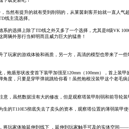
端下载更新吧！
升，当然有提升的就有受到削弱的，从莱茵刺客开始就一直人气超
TD线主流选择。
上除了TD线之外又多了一个选择，尤其是8级VK 10001(
这两辆外形行当鲜明而且威力巨大的猛兽！
了玩家的游戏体验和画质，另一方，高清的模型也带来了一些坦
，炮盾形状改变首下装甲加强至120mm（100mm），首上装
弹角度，只要是穿甲弹就跳给你看！虽然炮根没装甲这个老毛病
注意，虽然数据没有大的修改，但是观察塔装甲削弱和前导轮装
的T110E5彻底失去了卖头的资本，观察塔位置的薄弱装甲使
将玩家体验延伸到线下 ，延伸到玩家触手可及的实体空间——