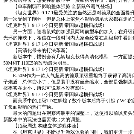
多惊喜给各位，想要在新版本中一展拳脚的各位，请打开客户
【单车削弱不影响整体强势 全新鼠爷霸气登场】
《坦克世界》9.17.1最受关注的当然还是对德系的全面提
第一次受到了削弱，但是总体上依然不影响德系大家都在走的
《坦克世界》9.17.1今日更新 帝国崛起横扫战场!
另一方面，随着鼠式的加强及两辆前型车的加入，在升级德系的选择
光环的掩映下，相信在一段时间内大家会经常在高级房中看到
《坦克世界》9.17.1今日更新 帝国崛起横扫战场!
【高清化带来的打法革新】
新版本中，惯例会有几辆坦克获得高清化模型，一方面提升
50M和T 110E5的改动最为明显。
《坦克世界》9.17.1今日更新 帝国崛起横扫战场!
E-50M作为一款人气超高的德系顶级重坦终于获得了高清化
子炮盾，总体变小了，但是装甲没有丝毫缩水，全部是强制跳
概率实在太小，所以可说基本没有影响。
《坦克世界》9.17.1今日更新 帝国崛起横扫战场!
而美系中的顶级TD在辉煌了数个版本后终于引起了WG的
了负面影响的热门车辆。
最大的问题出在观察塔装甲的调整上，这使得以前以卖头为生
新版本中的玩法也需要做出大的调整。
【顶级周边 构建立体游戏体验】
在《坦克世界》不断提升游戏体验的同时，我们更进一步，