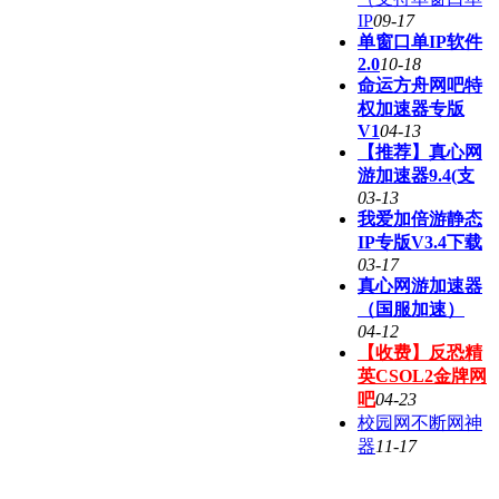
IP
09-17
单窗口单IP软件
2.0
10-18
命运方舟网吧特
权加速器专版
V1
04-13
【推荐】真心网
游加速器9.4(支
03-13
我爱加倍游静态
IP专版V3.4下载
03-17
真心网游加速器
（国服加速）
04-12
【收费】反恐精
英CSOL2金牌网
吧
04-23
校园网不断网神
器
11-17