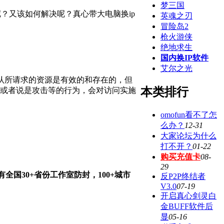
梦三国
呢？又该如何解决呢？真心带大电脑换ip
英魂之刃
冒险岛2
枪火游侠
绝地求生
国内换IP软件
艾尔之光
确认所请求的资源是有效的和存在的，但
本类排行
洞或者说是攻击等的行为，会对访问实施
omofun看不了怎
么办？
12-31
大家论坛为什么
打不开？
01-22
购买充值卡
08-
29
国30+省份工作室防封，100+城市
反P2P终结者
V3.0
07-19
开启真心剑灵白
金BUFF软件后
显
05-16