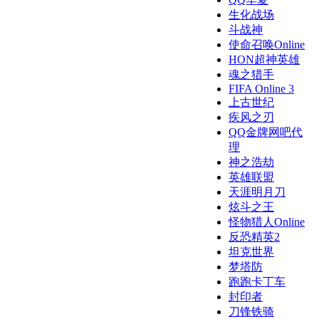
生化战场
斗战神
使命召唤Online
HON超神英雄
魂之猎手
FIFA Online 3
上古世纪
疾风之刃
QQ金牌网吧代
理
神之浩劫
英雄联盟
天涯明月刀
炫斗之王
怪物猎人Online
反恐精英2
坦克世界
梦塔防
跑跑卡丁车
封印者
刀锋铁骑