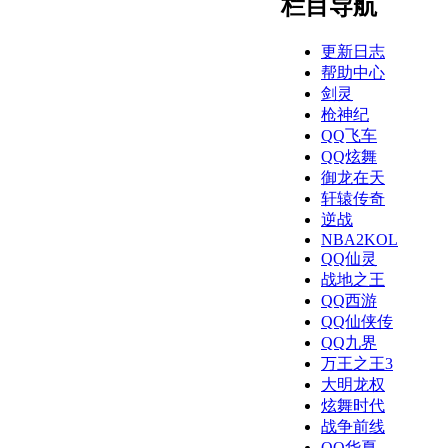
栏目导航
更新日志
帮助中心
剑灵
枪神纪
QQ飞车
QQ炫舞
御龙在天
轩辕传奇
逆战
NBA2KOL
QQ仙灵
战地之王
QQ西游
QQ仙侠传
QQ九界
万王之王3
大明龙权
炫舞时代
战争前线
QQ华夏