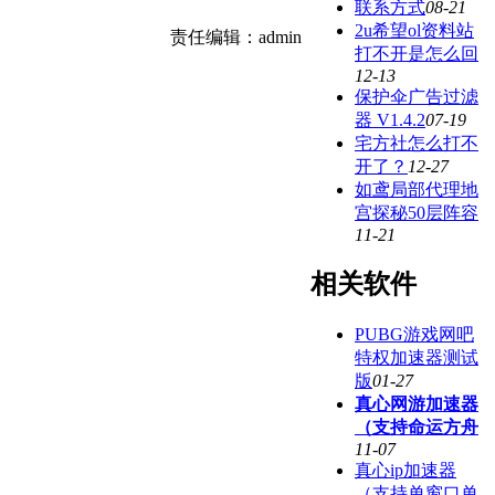
联系方式
08-21
2u希望ol资料站
责任编辑：admin
打不开是怎么回
12-13
保护伞广告过滤
器 V1.4.2
07-19
宅方社怎么打不
开了？
12-27
如鸢局部代理地
宫探秘50层阵容
11-21
相关软件
PUBG游戏网吧
特权加速器测试
版
01-27
真心网游加速器
（支持命运方舟
11-07
真心ip加速器
（支持单窗口单